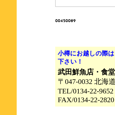
2023年5月 皆さ
ッしてみてくださ
2022年5月 ま
ます。ご注文は
小樽にお越しの際は
2021年 冬のパン
下さい！
武田鮮魚店・食堂
21年夏のﾊﾟﾝﾌﾚｯ
〒047-0032 北
TEL/0134-22-96
北海道産アスパラ 
FAX/0134-22-2820
小樽のうに漁が5月