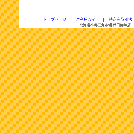
2020年 冬のパ
トップページ
|
ご利用ガイド
|
特定商取引法
ご希望のお客様は
北海道小樽三角市場 武田鮮魚店
〒
年内最終ご注文承り
2019年 冬のパ
ご希望のお客様は
年内最終ご注文承り
2019/5/16
今年も小樽前浜のウ