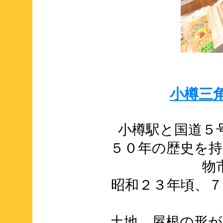
小樽三
小樽駅と国道５
５０年の歴史を
物
昭和２３年頃、
土地、屋根の形