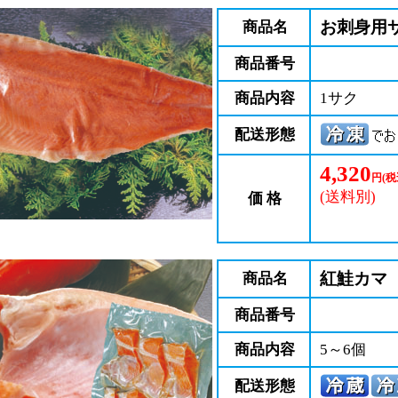
お刺身用
商品名
商品番号
商品内容
1サク
配送形態
4,320
円(税
(送料別)
価 格
紅鮭カマ
商品名
商品番号
商品内容
5～6個
配送形態