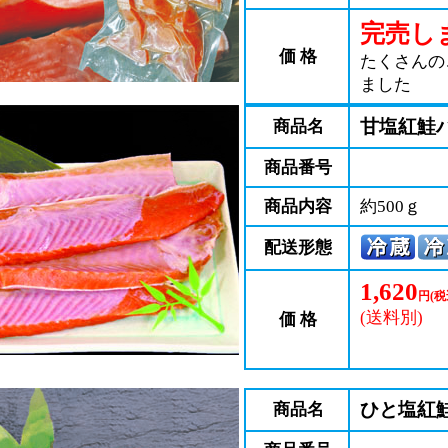
完売し
価 格
たくさんの
ました
甘塩紅鮭
商品名
商品番号
商品内容
約500ｇ
配送形態
1,620
円(税
(送料別)
価 格
ひと塩紅鮭
商品名