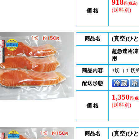
918
円(税込)
(送料別)
価 格
(真空)ひ
商品名
超急速冷凍
用
商品内容
3切（１切約
配送形態
1,350
円(税
(送料別)
価 格
(真空)ひ
商品名