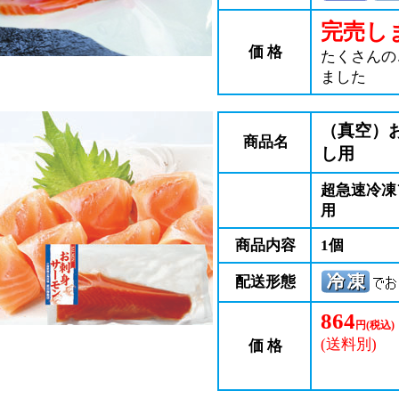
完売し
価 格
たくさんの
ました
（真空）
商品名
し用
超急速冷凍
用
商品内容
1個
配送形態
864
円(税込)
(送料別)
価 格