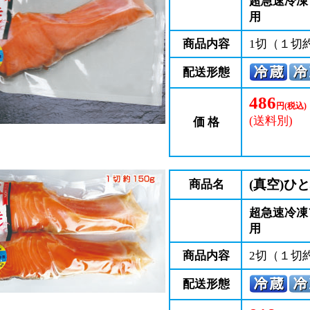
超急速冷凍
用
商品内容
1切（１切約
配送形態
486
円(税込)
(送料別)
価 格
(真空)ひ
商品名
超急速冷凍
用
商品内容
2切（１切約
配送形態