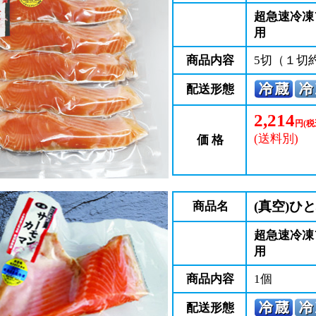
超急速冷凍
用
商品内容
5切（１切約
配送形態
2,214
円(税
(送料別)
価 格
(真空)ひ
商品名
超急速冷凍
用
商品内容
1個
配送形態