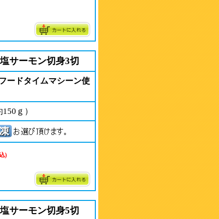
と塩サーモン切身3切
フードタイムマシーン使
150ｇ）
込)
と塩サーモン切身5切